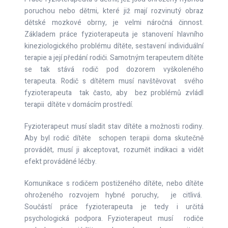
také v chybné indikaci konkrétního
Další argument proti tzv. cvičení dítěte na
poruchou nebo dětmi, které již mají rozvinutý obraz
vývoje. Na základě vyšetření fyzioterapeut
terapeutického modelu anebo může být dítě
rehabilitaci je, že dítě nejlépe zátěž snese
dětské mozkové obrny, je velmi náročná činnost.
stanoví konkrétní motorický problém, a při
na konci svých možností, to znamená, že
od někoho z rodičů, matky nebo otce. Hůře
Základem práce fyzioterapeuta je stanovení hlavního
aktivaci jej cíleně ovlivňuje.
jsme vyčerpali jeho kapacity.
to snáší od cizí osoby, což fyzioterapeut
kineziologického problému dítěte, sestavení individuální
rozhodně je. Je to tak i přes to, že dítě a
terapie a její předání rodiči. Samotným terapeutem dítěte
Frekvence terapie doma
fyzioterapeut mají dobrý vztah.
se tak stává rodič pod dozorem vyškoleného
terapeuta. Rodič s dítětem musí navštěvovat svého
fyzioterapeuta tak často, aby bez problémů zvládl
Frekvence terapie doma je ve věku do
Na instruktážní hodině dítě u fyzioterapeuta
terapii dítěte v domácím prostředí.
jednoho roku 4x denně, ne více a ne méně.
cvičí rozhodně více, než je indikovaná
V případě, že se dítě začne pohybovat po 4,
dávka doma ve stanovené frekvenci. Matka
Fyzioterapeut musí sladit stav dítěte a možnosti rodiny.
může se frekvence snížit na 3x. Musí mít
s dítětem stráví v ordinaci u fyzioterapeuta
Aby byl rodič dítěte schopen terapii doma skutečně
ale v tom okamžiku vlastní spontánní
většinou až 45 minut nebo dokonce i 60
provádět, musí ji akceptovat, rozumět indikaci a vidět
hybnost v horizontále. Frekvence je zcela
minut. Dítě sice celou dobu necvičí, jsou
efekt prováděné léčby.
pravidelná, jako podávání antibiotik. Je to
tam pauzy na vysvětlení pro rodiče a
tak proto, že CNS v tomto věku je schopen
Komunikace s rodičem postiženého dítěte, nebo dítěte
podobně. Není to ideální, ale u
si cca 3 hodiny pamatovat, co jsme
ohroženého rozvojem hybné poruchy, je citlivá.
fyzioterapeuta nemáme jinou možnost, než
Součástí práce fyzioterapeuta je tedy i určitá
aktivovali a dokáže to použít ve spontánní
to tak udělat. Je to tak proto, že rodiče
psychologická podpora. Fyzioterapeut musí rodiče
hybnosti. To znamená, že dítě může použít
přicházejí se naučit s dítětem pracovat a za