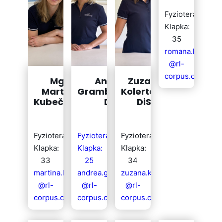
Fyzioterapeutka
Klapka:
35
romana.kolariko
@rl-
corpus.cz
Mgr.
Andrea
Zuzana
Martina
Grambličková,
Kolertová,
Kubečková
DiS.
DiS.
Fyzioterapeutka
Fyzioterapeutka
Fyzioterapeutka
Klapka:
Klapka:
Klapka:
33
25
34
martina.kubeckova
andrea.gramblickova
zuzana.kolertova
@rl-
@rl-
@rl-
corpus.cz
corpus.cz
corpus.cz