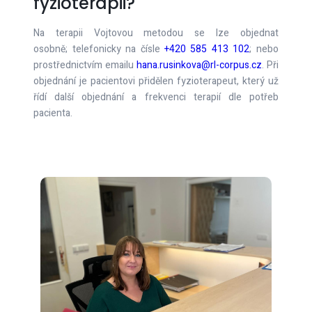
fyzioterapii?
Na terapii Vojtovou metodou se lze objednat
osobně; telefonicky na čísle
+420 585 413 102
; nebo
prostřednictvím emailu
hana.rusinkova@rl-corpus.cz
. Při
objednání je pacientovi přidělen fyzioterapeut, který už
řídí další objednání a frekvenci terapií dle potřeb
pacienta.