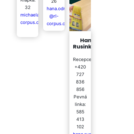
26
32
hana.odrazkova
michaela.slivova@rl-
@rl-
corpus.cz
corpus.cz
Hana
Rusinková
Recepce
+420
727
836
856
Pevná
linka:
585
413
102