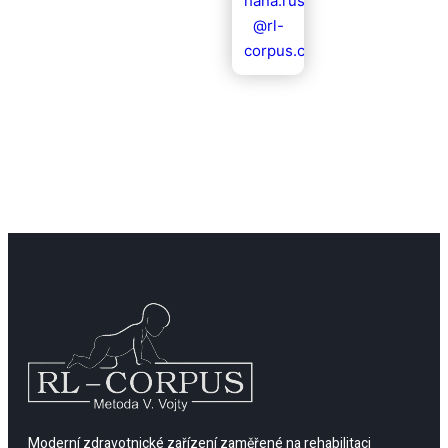
hana.rusinkova
@rl-
corpus.cz
Moderní zdravotnické zařízení zaměřené na rehabilitaci