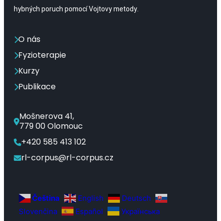
hybných poruch pomocí Vojtovy metody.
O nás
Fyzioterapie
Kurzy
Publikace
Mošnerova 41,
779 00 Olomouc
+420 585 413 102
rl-corpus@rl-corpus.cz
Čeština‎
English
Deutsch
Slovenčina
Español
Українська