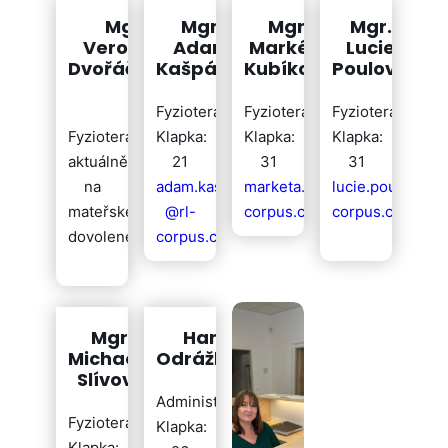
Mgr.
Mgr.
Mgr.
Mgr.
Veronika
Adam
Markéta
Lucie
Dvořáčková
Kašpárek
Kubíková
Poulová
Fyzioterapeut
Fyzioterapeut
Fyzioterapeut
Fyzioterapeutka
Klapka:
Klapka:
Klapka:
aktuálně
21
31
31
na
adam.kasparek
marketa.kubikova@rl-
lucie.poulova@r
mateřské
@rl-
corpus.cz
corpus.cz
dovolené
corpus.cz
Mgr.
Hana
Michaela
Odrážková
Slívová
Administrativa
Fyzioterapeut
Klapka:
Klapka: