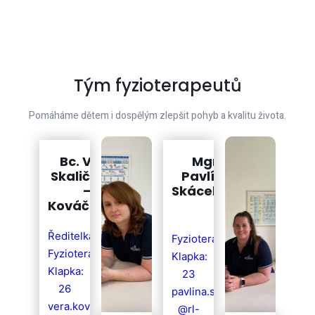
Tým fyzioterapeutů
Pomáháme dětem i dospělým zlepšit pohyb a kvalitu života.
Bc. Věra
Mgr.
Skaličková
Pavlína
–
Skácelová
Kováčiková
Ředitelka
Fyzioterapeutka
Fyzioterapeutka
Klapka:
Klapka:
23
26
pavlina.skacelova
vera.kovacikova
@rl-