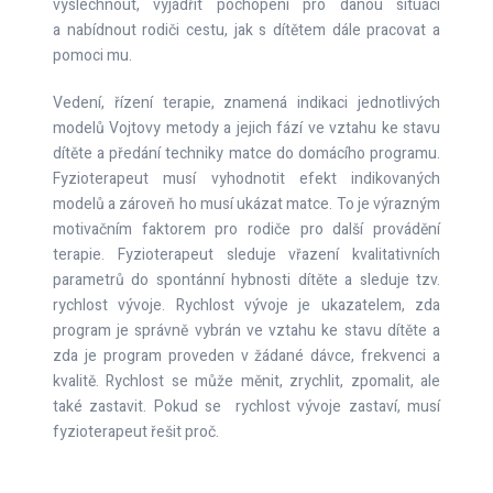
vyslechnout, vyjádřit pochopení pro danou situaci
nové koordinační schopnosti, když to
10 minut se to rozhodně nemůže stihnout.
a nabídnout rodiči cestu, jak s dítětem dále pracovat a
potřebuje, když chce realizovat své nápady
pomoci mu.
odpovídající jeho věku.
Hlavní část návštěvy fyzioterapeuta tedy
slouží výhradně ke korekci, či sestavení
Vedení, řízení terapie, znamená indikaci jednotlivých
U starších dětí běžně rehabilitujeme 3x
domácího programu, ne k léčbě jako takové.
modelů Vojtovy metody a jejich fází ve vztahu ke stavu
denně. Frekvence 3x a 4x denně vývoj
Proto není vhodné docházet na terapii příliš
dítěte a předání techniky matce do domácího programu.
dítěte posouvá dopředu. Frekvence 2x
Fyzioterapeut musí vyhodnotit efekt indikovaných
často, tzn. denně nebo ob den, protože je
denně je na udržení stavu. Frekvence 1x
modelů a zároveň ho musí ukázat matce. To je výrazným
tím narušena nejen frekvence a dávka
motivačním faktorem pro rodiče pro další provádění
nebo méně je zbytečná. Při takové
terapie doma, ale hlavně je dítě soustavně
terapie. Fyzioterapeut sleduje vřazení kvalitativních
frekvenci je patologický vývoj rychlejší a
přetěžováno.
parametrů do spontánní hybnosti dítěte a sleduje tzv.
fyziologické modely se nemohou uplatnit.
rychlost vývoje. Rychlost vývoje je ukazatelem, zda
Proces instruktáže rodičů zkracujeme co
program je správně vybrán ve vztahu ke stavu dítěte a
Když dítě cestuje na rehabilitaci, tak ten den
nejvíce. Děti z blízkého okolí mohou přijít
zda je program proveden v žádané dávce, frekvenci a
určitě neodstane indikovanou frekvenci.
častěji, tam nehrozí přetížení. Problém
kvalitě. Rychlost se může měnit, zrychlit, zpomalit, ale
Pokud je to tak výjimečně, když dítě cestuje
nastává u dětí, které jsou z větší dálky a
také zastavit. Pokud se rychlost vývoje zastaví, musí
na rehabilitaci nebo k lékaři, pak to nevadí.
zůstávají v místě na tzv. intenzivní zácvik a
fyzioterapeut řešit proč.
Musí se ovšem dbát na to, aby to nebylo
docházejí k fyzioterapeutovi dvakrát denně.
pravidelně, protože v tom případě by bylo
Malé děti do 6-12 měsíců snesou intenzivní