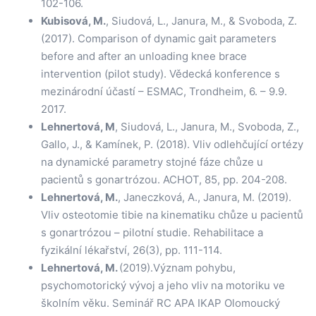
102-106.
Kubisová, M.
, Siudová, L., Janura, M., & Svoboda, Z.
(2017). Comparison of dynamic gait parameters
before and after an unloading knee brace
intervention (pilot study). Vědecká konference s
mezinárodní účastí – ESMAC, Trondheim, 6. – 9.9.
2017.
Lehnertová, M
, Siudová, L., Janura, M., Svoboda, Z.,
Gallo, J., & Kamínek, P. (2018). Vliv odlehčující ortézy
na dynamické parametry stojné fáze chůze u
pacientů s gonartrózou. ACHOT, 85, pp. 204-208.
Lehnertová, M.
, Janeczková, A., Janura, M. (2019).
Vliv osteotomie tibie na kinematiku chůze u pacientů
s gonartrózou – pilotní studie. Rehabilitace a
fyzikální lékařství, 26(3), pp. 111-114.
Lehnertová, M.
(2019).Význam pohybu,
psychomotorický vývoj a jeho vliv na motoriku ve
školním věku. Seminář RC APA IKAP Olomoucký