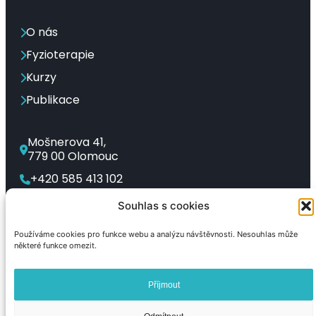
O nás
Fyzioterapie
Kurzy
Publikace
Mošnerova 41,
779 00 Olomouc
+420 585 413 102
rl-corpus@rl-corpus.cz
Souhlas s cookies
Používáme cookies pro funkce webu a analýzu návštěvnosti. Nesouhlas může
některé funkce omezit.
Čeština‎
English
Deutsch
Slovenčina
Español
Українська
Příjmout