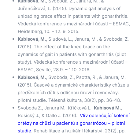
Kubisová, M.
, Svoboda, Z., Janura, M., &
Juřenčáková, L. (2015). Dynamic gait analysis of
unloading brace effect in patients with gonarthritis.
Vědecká konference s mezinárodní účastí – ESMAC,
Heidelberg, 10. – 12. 9. 2015.
Kubisová, M.
, Siudová, L., Janura, M., & Svoboda, Z.
(2015). The effect of the knee brace on the
dynamics of gait in patients with gonarthritis (pilot
study). Vědecká konference s mezinárodní účastí –
ESMAC, Seville, 28.9. – 1.10. 2016.
Kubisová, M.
, Svoboda, Z., Psotta, R., & Janura, M.
(2015). Časové a dynamické charakteristiky chůze u
předškolních dětí s odlišnou úrovní rovnováhy:
pilotní studie. Tělesná kultura, 38(2), pp. 36-48.
Svoboda Z., Janura M., Křičková L.,
Kubisová M.
,
Rosický J., & Gallo J. (2016).
Vliv odlehčující kolenní
ortézy na chůzi u pacientů s gonartrózou – pilotní
studie
. Rehabilitace a fyzikální lékařství, 23(2), pp.