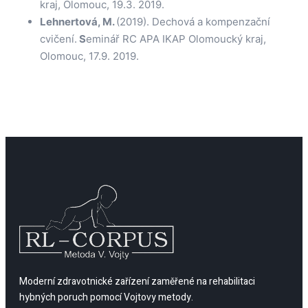
kraj, Olomouc, 19.3. 2019.
Lehnertová, M.
(2019). Dechová a kompenzační
cvičení.
S
eminář RC APA IKAP Olomoucký kraj,
Olomouc, 17.9. 2019.
Moderní zdravotnické zařízení zaměřené na rehabilitaci
hybných poruch pomocí Vojtovy metody.