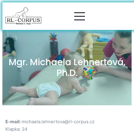
Mgr. Michaela Lehnertová,
Ph.D.
E-mail:
michaela.lehnertova@rl-corpus.cz
Klapka: 24