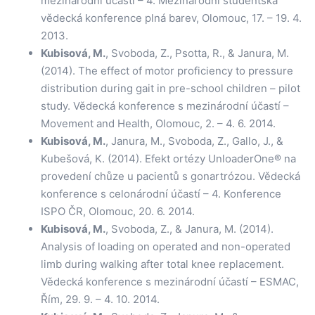
mezinárodní účastí – 4. Mezinárodní studentská
vědecká konference plná barev, Olomouc, 17. – 19. 4.
2013.
Kubisová, M.
, Svoboda, Z., Psotta, R., & Janura, M.
(2014). The effect of motor proficiency to pressure
distribution during gait in pre-school children – pilot
study. Vědecká konference s mezinárodní účastí –
Movement and Health, Olomouc, 2. – 4. 6. 2014.
Kubisová, M.
, Janura, M., Svoboda, Z., Gallo, J., &
Kubešová, K. (2014). Efekt ortézy UnloaderOne® na
provedení chůze u pacientů s gonartrózou. Vědecká
konference s celonárodní účastí – 4. Konference
ISPO ČR, Olomouc, 20. 6. 2014.
Kubisová, M.
, Svoboda, Z., & Janura, M. (2014).
Analysis of loading on operated and non-operated
limb during walking after total knee replacement.
Vědecká konference s mezinárodní účastí – ESMAC,
Řím, 29. 9. – 4. 10. 2014.