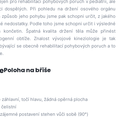
jen pro rehabilitaci pohybových poruch v pediatrii, ale
aci dospělých. Při pohledu na držení osového orgánu
a způsob jeho pohybu jsme pak schopni určit, z jakého
té nedostatky. Podle toho jsme schopni určit i výsledné
h končetin. Špatná kvalita držení těla může přinést
genní obtíže. Znalost vývojové kineziologie je tak
ývající se obecně rehabilitací pohybových poruch a to
e.
e
Poloha na břiše
 záhlavní, točí hlavu, žádná opěrná plocha
čelistní
 vzájemné postavení stehen vůči sobě (90°)