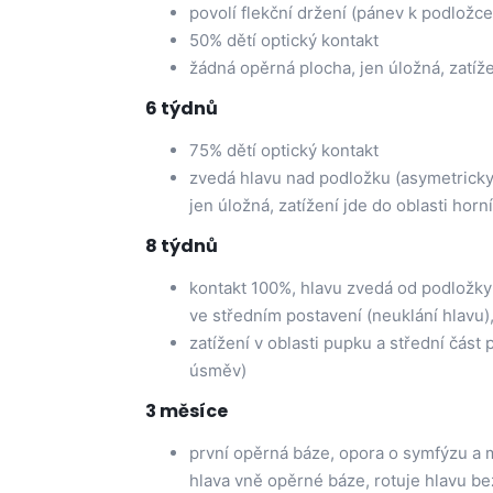
povolí flekční držení (pánev k podložce
50% dětí optický kontakt
žádná opěrná plocha, jen úložná, zatíž
6 týdnů
75% dětí optický kontakt
zvedá hlavu nad podložku (asymetricky),
jen úložná, zatížení jde do oblasti hor
8 týdnů
kontakt 100%, hlavu zvedá od podložky a
ve středním postavení (neuklání hlavu),
zatížení v oblasti pupku a střední část p
úsměv)
3 měsíce
první opěrná báze, opora o symfýzu a 
hlava vně opěrné báze, rotuje hlavu bez