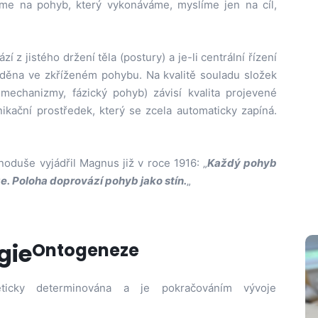
íme na pohyb, který vykonáváme, myslíme jen na cíl,
 z jistého držení těla (postury) a je-li centrální řízení
áděna ve zkříženém pohybu. Na kvalitě souladu složek
 mechanizmy, fázický pohyb) závisí kvalita projevené
kační prostředek, který se zcela automaticky zapíná.
oduše vyjádřil Magnus již v roce 1916: „
Každý pohyb
ze. Poloha doprovází pohyb jako stín.
„
gie
Ontogeneze
ticky determinována a je pokračováním vývoje