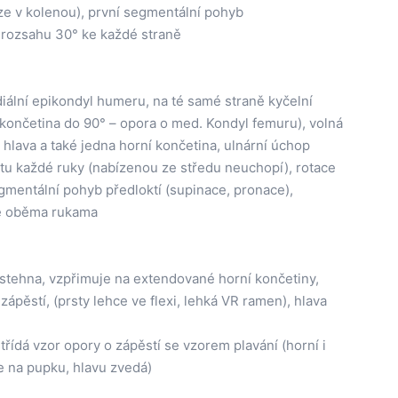
ze v kolenou), první segmentální pohyb
v rozsahu 30° ke každé straně
diální epikondyl humeru, na té samé straně kyčelní
 končetina do 90° – opora o med. Kondyl femuru), volná
hlava a také jedna horní končetina, ulnární úchop
ntu každé ruky (nabízenou ze středu neuchopí), rotace
gmentální pohyb předloktí (supinace, pronace),
ně oběma rukama
 stehna, vzpřimuje na extendované horní končetiny,
zápěstí, (prsty lehce ve flexi, lehká VR ramen), hlava
 střídá vzor opory o zápěstí se vzorem plavání (horní i
e na pupku, hlavu zvedá)