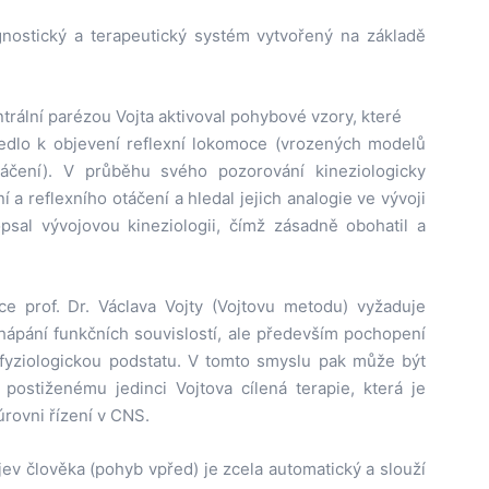
gnostický a terapeutický systém vytvořený na základě
ntrální parézou Vojta aktivoval pohybové vzory, které
vedlo k objevení reflexní lokomoce (vrozených modelů
táčení). V průběhu svého pozorování kineziologicky
 a reflexního otáčení a hledal jejich analogie ve vývoji
psal vývojovou kineziologii, čímž zásadně obohatil a
ce prof. Dr. Václava Vojty (Vojtovu metodu) vyžaduje
ápání funkčních souvislostí, ale především pochopení
fyziologickou podstatu. V tomto smyslu pak může být
ostiženému jedinci Vojtova cílená terapie, která je
rovni řízení v CNS.
ev člověka (pohyb vpřed) je zcela automatický a slouží