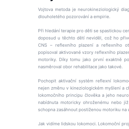
Vojtova metoda je neurokineziologický dia
dlouholetého pozorování a empirie.
Při hledání terapie pro děti se spastickou ce
doposud u těchto dětí neviděl, což ho při
CNS – reflexního plazení a reflexního o
popisoval aktivované vzory reflexního plazení
motoriky. Díky tomu jako první exaktně po
nasměroval obor rehabilitace jako takové.
Pochopit aktivační systém reflexní lokomo
nejen změnu v kineziologickém myšlení a ch
lokomočního principu člověka a jeho neuro
nabídnuta motoricky ohroženému nebo již p
schopna zasáhnout postiženou motoriku na ú
Jak vidíme lidskou lokomoci. Lokomoční proj