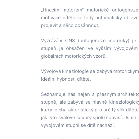
„Hnacím motorem“ motorické ontogeneze 
motivace dítěte se tedy automaticky objevuj
projevit a něco dosáhnout.
Vyzrávání CNS (ontogeneze motoriky) je 
stupeň je obsažen ve vyšším vývojovém s
globálních motorických vzorů.
Vývojová kineziologie se zabývá motorickým 
ideální hybnosti dítěte.
Seznamuje nás nejen s přesným architekt
stupně, ale zabývá se hlavně kineziologi
který je charakteristický pro určitý věk dítět
jak tyto svalové souhry spolu souvisí. Jsme
vývojovém stupni se dítě nachází.