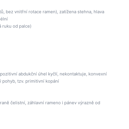
tů, bez vnitřní rotace ramen), zatížena stehna, hlava
élní
rá ruku od palce)
 pozitivní abdukční úhel kyčlí, nekontaktuje, konvexní
 pohyb, tzv. primitivní kopání
traně čelistní, záhlavní rameno i pánev výrazně od