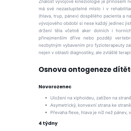
Znalost vývojové kineziologie je přínosem ne
má své nezastupitelné místo i v rehabilit
(hlava, trup, pánev) dospělého pacienta a n
vývojového období si nese každý jedinec jis
držení těla včetně aker dolních i horníc
přinejmenším dříve nebo později vertebro
nezbytným vybavením pro fyzioterapeuty zab
nejen v oblasti diagnostiky, ale zvláště terapi
Osnova ontogeneze dítět
Novorozenec
Uložení na xiphoideu, zatížen na straně
Asymetrický, konvexní strana ke straně 
Převaha flexe, hlava je níž než pánev,
4 týdny