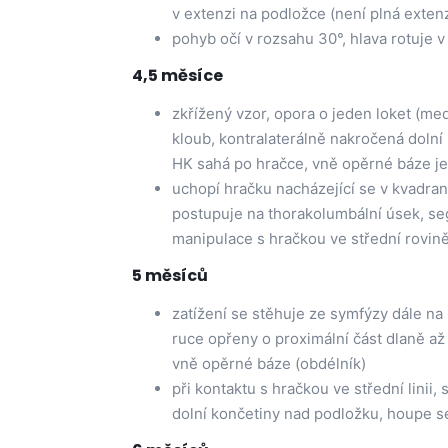
v extenzi na podložce (není plná exten
pohyb očí v rozsahu 30°, hlava rotuje 
4,5 měsíce
zkřížený vzor, opora o jeden loket (me
kloub, kontralaterálně nakročená dolní
HK sahá po hračce, vně opěrné báze je 
uchopí hračku nacházející se v kvadra
postupuje na thorakolumbální úsek, se
manipulace s hračkou ve střední rovi
5 měsíců
zatížení se stěhuje ze symfýzy dále na
ruce opřeny o proximální část dlaně až 
vně opěrné báze (obdélník)
při kontaktu s hračkou ve střední linii,
dolní končetiny nad podložku, houpe s