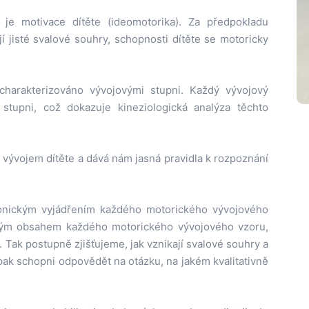
je motivace dítěte (ideomotorika). Za předpokladu
í jisté svalové souhry, schopnosti dítěte se motoricky
charakterizováno vývojovými stupni. Každý vývojový
tupni, což dokazuje kineziologická analýza těchto
vývojem dítěte a dává nám jasná pravidla k rozpoznání
onickým vyjádřením každého motorického vývojového
ckým obsahem každého motorického vývojového vzoru,
e. Tak postupně zjišťujeme, jak vznikají svalové souhry a
 pak schopni odpovědět na otázku, na jakém kvalitativně