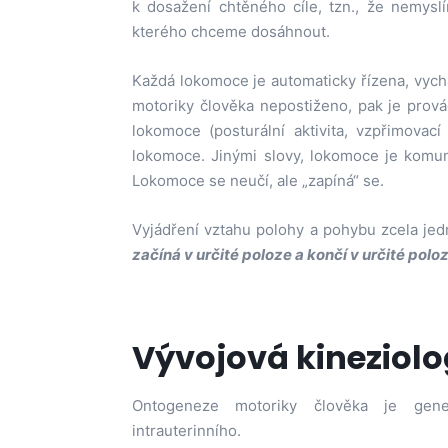
k dosažení chtěného cíle, tzn., že nemysl
kterého chceme dosáhnout.
Každá lokomoce je automaticky řízena, vychází
motoriky člověka nepostiženo, pak je prov
lokomoce (posturální aktivita, vzpřimovací
lokomoce. Jinými slovy, lokomoce je komuni
Lokomoce se neučí, ale „zapíná“ se.
Vyjádření vztahu polohy a pohybu zcela jedn
začíná v určité poloze a končí v určité polo
Vývojová kineziolo
Ontogeneze motoriky člověka je gene
intrauterinního.