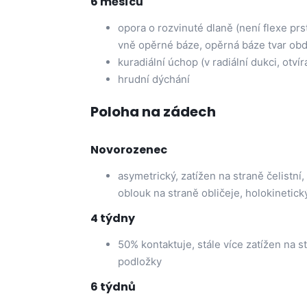
6 měsíců
opora o rozvinuté dlaně (není flexe prs
vně opěrné báze, opěrná báze tvar obd
kuradiální úchop (v radiální dukci, otví
hrudní dýchání
Poloha na zádech
Novorozenec
asymetrický, zatížen na straně čelistní,
oblouk na straně obličeje, holokinetický
4 týdny
50% kontaktuje, stále více zatížen na s
podložky
6 týdnů