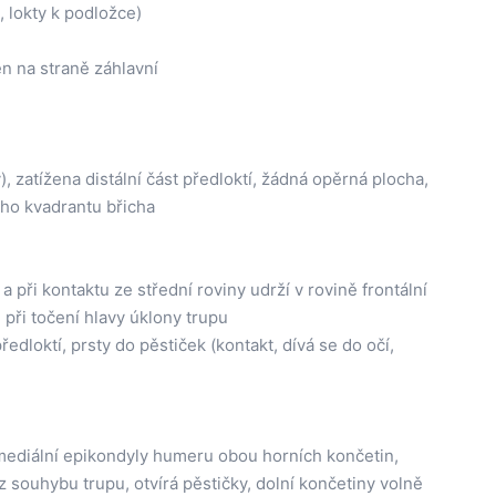
, lokty k podložce)
en na straně záhlavní
 zatížena distální část předloktí, žádná opěrná plocha,
ního kvadrantu břicha
 při kontaktu ze střední roviny udrží v rovině frontální
 při točení hlavy úklony trupu
ředloktí, prsty do pěstiček (kontakt, dívá se do očí,
mediální epikondyly humeru obou horních končetin,
 souhybu trupu, otvírá pěstičky, dolní končetiny volně