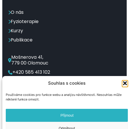
O nás
Fyzioterapie
Kurzy
Publikace
Mošnerova 41,
779 00 Olomouc
+420 585 413 102
rl-corpus@rl-corpus.cz
Souhlas s cookies
Používáme cookies pro funkce webu a analýzu návštěvnosti. Nesouhlas může
některé funkce omezit.
Čeština‎
English
Deutsch
Slovenčina
Español
Українська
Příjmout
Odmítnout