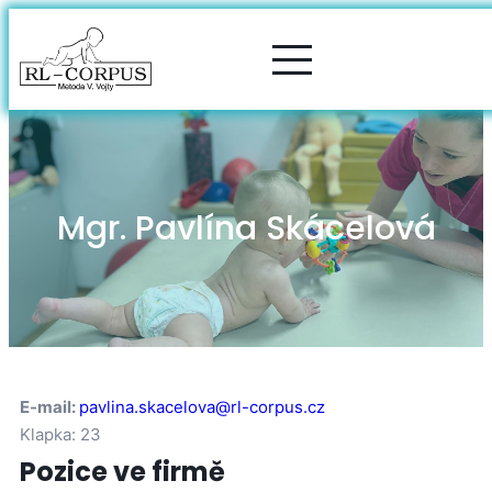
Mgr. Pavlína Skácelová
E-mail:
pavlina.skacelova@rl-corpus.cz
Klapka: 23
Pozice ve firmě